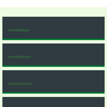
Umstellklappe
Umstellschurre
Dosierschurren